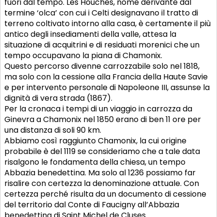
fuori dal tempo. Les Houches, nome derivante dal
termine ‘olca’ con cui i Celti designavano il tratto di
terreno coltivato intorno alla casa, è certamente il più
antico degli insediamenti della valle, attesa la
situazione di acquitrini e di residuati morenici che un
tempo occupavano la piana di Chamonix.
Questo percorso divenne carrozzabile solo nel 1818,
ma solo con la cessione alla Francia della Haute Savie
e per intervento personale di Napoleone III, assunse la
dignità di vera strada (1867).
Per la cronaca i tempi di un viaggio in carrozza da
Ginevra a Chamonix nel 1850 erano di ben 11 ore per
una distanza di soli 90 km.
Abbiamo così raggiunto Chamonix, la cui origine
probabile è del 1119 se consideriamo che a tale data
risalgono le fondamenta della chiesa, un tempo
Abbazia benedettina. Ma solo al 1236 possiamo far
risalire con certezza la denominazione attuale. Con
certezza perché risulta da un documento di cessione
del territorio dal Conte di Faucigny all’Abbazia
benedettina di Saint Michel de Cluses.