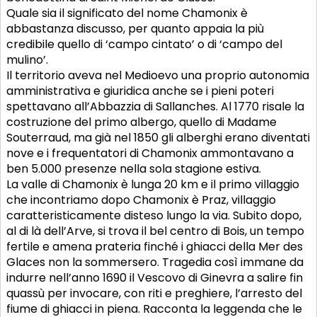
Quale sia il significato del nome Chamonix è
abbastanza discusso, per quanto appaia la più
credibile quello di ‘campo cintato’ o di ‘campo del
mulino’.
Il territorio aveva nel Medioevo una proprio autonomia
amministrativa e giuridica anche se i pieni poteri
spettavano all’Abbazzia di Sallanches. Al 1770 risale la
costruzione del primo albergo, quello di Madame
Souterraud, ma già nel 1850 gli alberghi erano diventati
nove e i frequentatori di Chamonix ammontavano a
ben 5.000 presenze nella sola stagione estiva.
La valle di Chamonix è lunga 20 km e il primo villaggio
che incontriamo dopo Chamonix è Praz, villaggio
caratteristicamente disteso lungo la via. Subito dopo,
al di là dell’Arve, si trova il bel centro di Bois, un tempo
fertile e amena prateria finché i ghiacci della Mer des
Glaces non la sommersero. Tragedia così immane da
indurre nell’anno 1690 il Vescovo di Ginevra a salire fin
quassù per invocare, con riti e preghiere, l’arresto del
fiume di ghiacci in piena. Racconta la leggenda che le