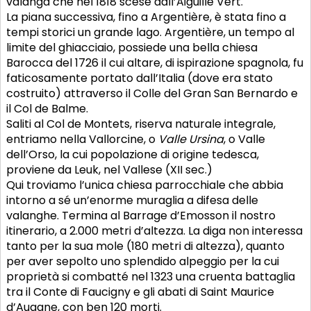
valanga che nel 1818 scese dall’Aiguille Vert.
La piana successiva, fino a Argentière, è stata fino a
tempi storici un grande lago. Argentière, un tempo al
limite del ghiacciaio, possiede una bella chiesa
Barocca del 1726 il cui altare, di ispirazione spagnola, fu
faticosamente portato dall’Italia (dove era stato
costruito) attraverso il Colle del Gran San Bernardo e
il Col de Balme.
Saliti al Col de Montets, riserva naturale integrale,
entriamo nella Vallorcine, o
Valle Ursina
, o Valle
dell’Orso, la cui popolazione di origine tedesca,
proviene da Leuk, nel Vallese (XII sec.)
Qui troviamo l’unica chiesa parrocchiale che abbia
intorno a sé un’enorme muraglia a difesa delle
valanghe. Termina al Barrage d’Emosson il nostro
itinerario, a 2.000 metri d’altezza. La diga non interessa
tanto per la sua mole (180 metri di altezza), quanto
per aver sepolto uno splendido alpeggio per la cui
proprietà si combatté nel 1323 una cruenta battaglia
tra il Conte di Faucigny e gli abati di Saint Maurice
d’Augane, con ben 120 morti.