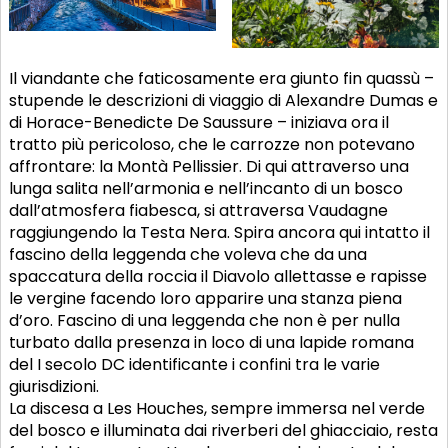
Il viandante che faticosamente era giunto fin quassù –
stupende le descrizioni di viaggio di Alexandre Dumas e
di Horace-Benedicte De Saussure – iniziava ora il
tratto più pericoloso, che le carrozze non potevano
affrontare: la Montà Pellissier. Di qui attraverso una
lunga salita nell’armonia e nell’incanto di un bosco
dall’atmosfera fiabesca, si attraversa Vaudagne
raggiungendo la Testa Nera. Spira ancora qui intatto il
fascino della leggenda che voleva che da una
spaccatura della roccia il Diavolo allettasse e rapisse
le vergine facendo loro apparire una stanza piena
d’oro. Fascino di una leggenda che non è per nulla
turbato dalla presenza in loco di una lapide romana
del I secolo DC identificante i confini tra le varie
giurisdizioni.
La discesa a Les Houches, sempre immersa nel verde
del bosco e illuminata dai riverberi del ghiacciaio, resta