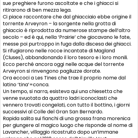
sue preghiere furono ascoltate e che i ghiacci si
ritirarono di ben mezza lega.
Ci piace raccontare che dal ghiacciaio ebbe origine il
torrente Arveyron – la sorgente nella grotta di
ghiaccio è riprodotta da numerose stampe dell’altro
secolo – ed è qui, nella ‘Prairie’ che giocavano le fate,
messe poi purtroppo in fuga dalla discesa dei ghiacci.
Si rifugiarono nelle rocce incantate di Magland
(Cluses), abbandonando il loro tesoro e i loro monili.
Ecco perché ancora oggi nelle acque del torrente
Arveyron si rinvengono pagliuzze dorate.
Ora eccoci a Les Tines che trae il proprio nome dal
latino ‘tina’=conca.
Un tempo, si narra, esisteva qui una chiesetta che
venne svuotata da quattro ladri iconoclasti che
vennero trovati congelati, con tutto il bottino, i giorni
successivi al Colle del Gran San Bernardo.
Rapida salita sui fianchi di una grossa frana morenica
per giungere al magico luogo che risponde al nome di
Lavancher, villaggio ricostruito dopo un’immane