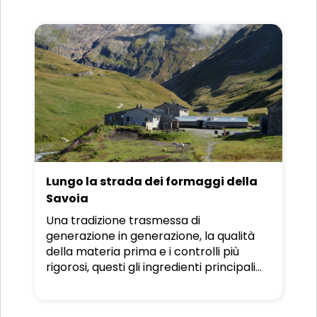
la luce inonda i larici. Si tratta di
un’escursione di livello facile dunque
adatta a molti appassionati e neofiti
desiderosi di
scoprire i paesaggi e i
borghi del Parco Naturale Regionale
del Queyras
.
Lungo la strada dei formaggi della
Savoia
Una tradizione trasmessa di
generazione in generazione, la qualità
della materia prima e i controlli più
rigorosi, questi gli ingredienti principali
dei deliziosi formaggi della Savoia.
Oltre
2000 produttori, più di 325 milioni di
chili di latte, 60 cooperative e 340