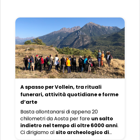
caseifici contadini o di alpeggio
. I
numeri raccontano già una storia fatta
di impegno e dedizione che rende il
formaggio protagonista indiscusso di
queste zone.
A spasso per Vollein, tra rituali
funerari, attività quotidiane e forme
d’arte
Basta allontanarsi di appena 20
chilometri da Aosta per fare
un salto
indietro nel tempo di oltre 6000 anni
.
Ci dirigiamo al
sito archeologico di
Vollein
che su un dosso roccioso