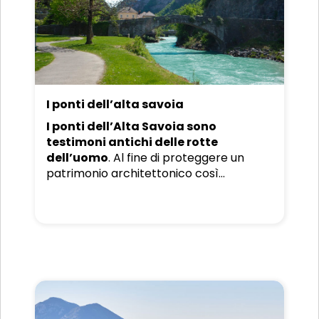
I ponti dell’alta savoia
I ponti dell’Alta Savoia sono
testimoni antichi delle rotte
dell’uomo
. Al fine di proteggere un
patrimonio architettonico così
importante delle Alpi franco-italiane, i
ponti dell’Alta Savoia sono al centro di
un percorso di salvaguardia e
valorizzazione nell’ambito del progetto
Alcotra.