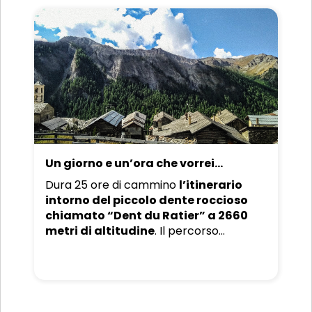
Un giorno e un’ora che vorrei...
Dura 25 ore di cammino
l’itinerario
intorno del piccolo dente roccioso
chiamato “Dent du Ratier” a 2660
metri di altitudine
. Il percorso
circonda l’ovest del Queyras e può
essere effettuato da metà maggio a
fine ottobre. In autunno, in particolare, i
paesaggi esprimono tutta la loro
cangiante bellezza cromatica, quando