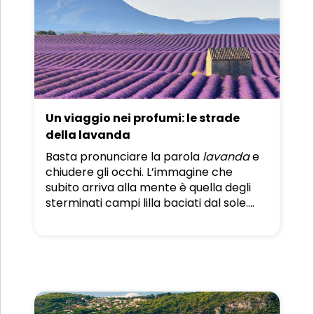
Un viaggio nei profumi: le strade
della lavanda
Basta pronunciare la parola
lavanda
e
chiudere gli occhi. L’immagine che
subito arriva alla mente è quella degli
sterminati campi lilla baciati dal sole.
Per immergersi in quella cartolina ideale
che tutti noi conosciamo bene
ci
dirigiamo nel luogo simbolo della
Provenza, la valle di Valensole
.