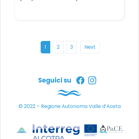
ottocentesche, quindi risale il corso del
fiume Arve, lungo la riva destra, per
raggiungere, dopo Passy, l’ampia
pianura che un tempo, prima dei
Romani, si narra, fosse occupata dalla
città di Dionisia.
1
2
3
Next
Seguici su
© 2022 – Regione Autonoma Valle d’Aosta